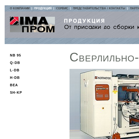
О КОМПАНИИ
|
ПРОДУКЦИЯ
|
СЕРВИС
|
ПРЕДСТАВИТЕЛЬСТВА / КОНТАКТЫ
|
ПАРТ
Сверлильно
NB 95
Q-DB
L-DB
H-DB
BEA
SH-KP